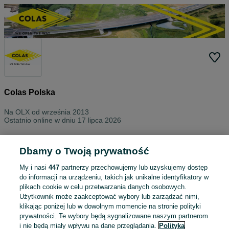
Colas Polska
Na OLX od
września 2013
Ostatnio online w dniu 17 lipca 2026
Wszystkie ogłoszenia
Oceny
O nas
Kontakt
Dbamy o Twoją prywatność
Znajdź na tej stronie
My i nasi
447
partnerzy przechowujemy lub uzyskujemy dostęp
do informacji na urządzeniu, takich jak unikalne identyfikatory w
plikach cookie w celu przetwarzania danych osobowych.
Użytkownik może zaakceptować wybory lub zarządzać nimi,
klikając poniżej lub w dowolnym momencie na stronie polityki
Wybierz kategorię
prywatności. Te wybory będą sygnalizowane naszym partnerom
i nie będą miały wpływu na dane przeglądania.
Polityka