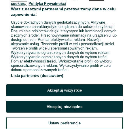
ZNALEŹLIŚMY 0
Sortowanie
Opcje przeglądania
cookies,
Polityka Prywatności
OGŁOSZEŃ
Wraz z naszymi partnerami przetwarzamy dane w celu
zapewnienia:
Użycie dokładnych danych geolokalizacyjnych. Aktywne
skanowanie charakterystyki urządzenia do celów identyfikacji.
Rozumienie odbiorców dzięki statystyce lub kombinacji danych
z różnych źródeł. Przechowywanie informacji na urządzeniu lub
dostęp do nich. Pomiar efektywności reklam. Rozwój i
ulepszanie usług. Tworzenie profili w celu personalizacji treści.
Tworzenie profili w celu spersonalizowanych reklam.
Wykorzystywanie ograniczonych danych do wyboru reklam.
Wykorzystywanie ograniczonych danych do wyboru treści.
Pomiar efektywności treści. Wykorzystanie profili do wyboru
spersonalizowanych reklam. Wykorzystywanie profili w celu
doboru spersonalizowanych treści.
Lista partnerów (dostawców)
Przepraszamy, nie znaleźliśmy tego,
czego szukasz.
Akceptuj wszystkie
Akceptuj niezbędne
Ustaw preferencje